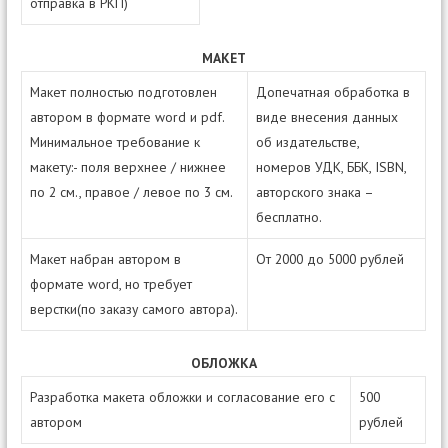
отправка в РКП)
МАКЕТ
Макет полностью подготовлен
Допечатная обработка в
автором в формате word и pdf.
виде внесения данных
Минимальное требование к
об издательстве,
макету:- поля верхнее / нижнее
номеров УДК, ББК, ISBN,
по 2 см., правое / левое по 3 см.
авторского знака –
бесплатно.
Макет набран автором в
От 2000 до 5000 рублей
формате word, но требует
верстки(по заказу самого автора).
ОБЛОЖКА
Разработка макета обложки и согласование его с
500
автором
рублей